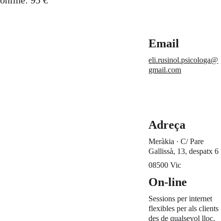
online: 95 €
Email
eli.rusinol.psicologa@
Agenda 
gmail.com
Demana
r Cita
Adreça
Meràkia · C/ Pare 
Gallissà, 13, despatx 6
08500 Vic
On-line
Sessions per internet 
flexibles per als clients 
des de qualsevol lloc.