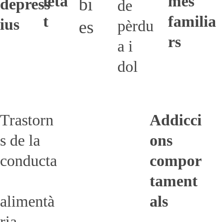
ieta
mes 
bi
depress
de 
t
familia
ius
pèrdu
es
rs
a i 
dol
Trastorn
Addicci
s de la 
ons 
conducta
compor
tament
alimentà
als
Coaching
ria