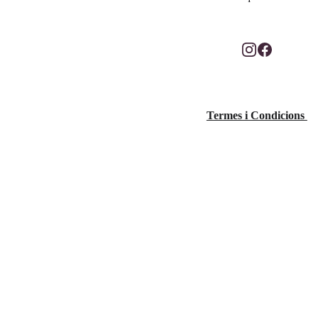
Fotografia: Vero 
Termes i Condicions 
Mora Noya
@veromnoya_fotog
rafia