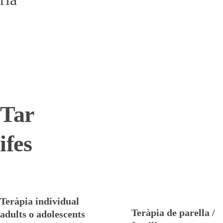
 sistèmic 
de 
família i 
parella
Tar
ifes
Teràpia individual 
Teràpia de parella / 
adults o adolescents