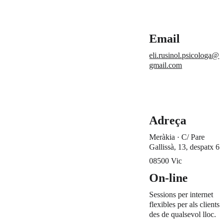
Email
eli.rusinol.psicologa@
Agenda 
gmail.com
Demana
r Cita
Adreça
Meràkia · C/ Pare 
Gallissà, 13, despatx 6
08500 Vic
On-line
Sessions per internet 
flexibles per als clients 
des de qualsevol lloc.