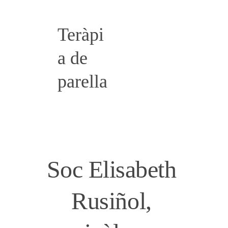
Transtorn
s 
Teràpi
alimentar
a de 
is
parella
Soc Elisabeth 
Rusiñol, 