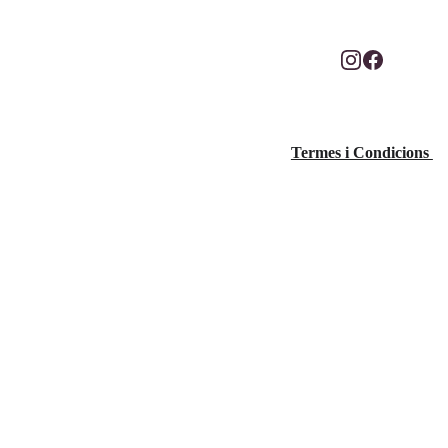
Fotografia: Vero 
Termes i Condicions 
Mora Noya
@veromnoya_fotog
rafia