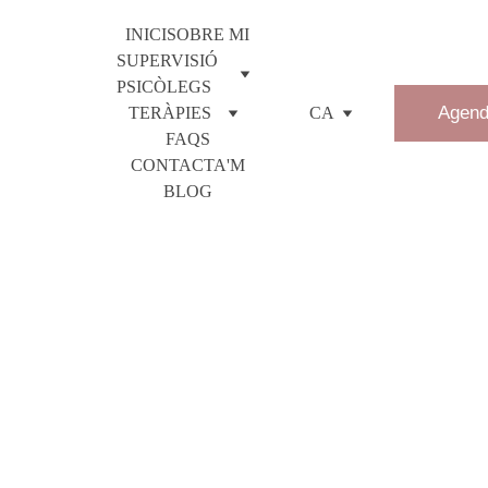
INICI
SOBRE MI
SUPERVISIÓ 
PSICÒLEGS
Agend
TERÀPIES
CA
FAQS
CONTACTA'M
BLOG