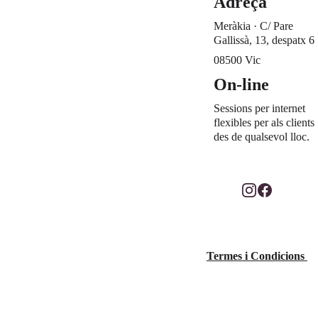
Adreça
o filla, buscar ajuda professional pot ser la 
Meràkia · C/ Pare 
clau per evitar que el problema es cronifiqui i 
Gallissà, 13, despatx 6
trobar eines per gestionar-lo adequadament.
08500 Vic
On-line
Un suport imprescindible en una etapa clau
Sessions per internet 
L’adolescència és una etapa plena de reptes, 
flexibles per als clients 
però també una oportunitat per créixer i 
des de qualsevol lloc.
construir una base sòlida per al futur. Rebre 
ajuda en el moment adequat pot marcar una 
gran diferència en el benestar emocional dels 
joves.
Si creus que el teu fill o filla necessita 
Fotografia: Vero 
suport, no dubtis a contactar amb mi, una 
Termes i Condicions 
Mora Noya
psicòloga especialitzada en adolescents et 
@veromnoya_fotog
pot oferir l'acompanyament que necessiten 
rafia
per superar aquesta etapa amb seguretat i 