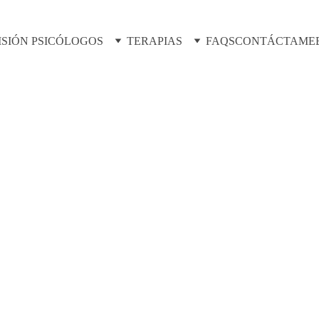
ISIÓN PSICÓLOGOS
TERAPIAS
FAQS
CONTÁCTAME
ra jóvenes con trastornos a
Grupo "Más allá del espejo"
péutico transformador y dinámico que ofrece b