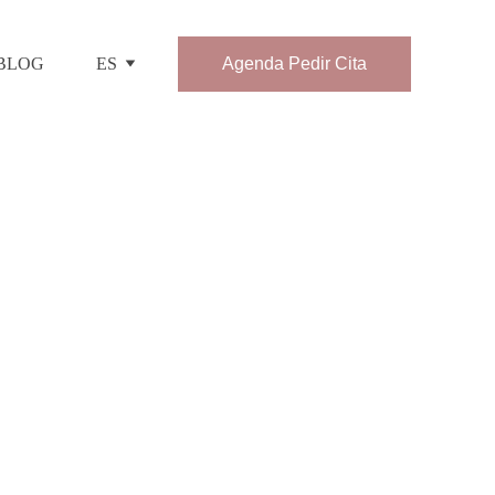
BLOG
ES
Agenda Pedir Cita
limenticios en Vic.
eneficios únicos que complementan la 